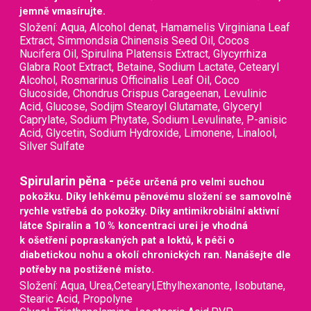
jemně vmasírujte.
Složení: Aqua, Alcohol denat, Hamamelis Virginiana Leaf
Extract, Simmondsia Chinensis Seed Oil, Cocos
Nucifera Oil, Spirulina Platensis Extract, Glycyrrhiza
Glabra Root Extract, Betaine, Sodium Lactate, Cetearyl
Alcohol, Rosmarinus Officinalis Leaf Oil, Coco
Glucoside, Chondrus Crispus Carageenan, Levulinic
Acid, Glucose, Sodijm Stearoyl Glutamate, Glyceryl
Caprylate, Sodium Phytate, Sodium Levulinate, P-anisic
Acid, Glycetin, Sodium Hydroxide, Limonene, Linalool,
Silver Sulfate
Spirularin pěna -
péče určená pro velmi suchou
pokožku. Díky lehkému pěnovému složení se samovolně
rychle vstřebá do pokožky. Díky antimikrobiální aktivní
látce Spiralin a 10 % koncentraci urei je vhodná
k ošetření popraskaných pat a loktů, k péči o
diabetickou nohu a okolí chronických ran. Nanášejte dle
potřeby na postižené místo.
Složení: Aqua, Urea,Cetearyl,Ethylhexanonte, Isobutane,
Stearic Acid, Propolyne