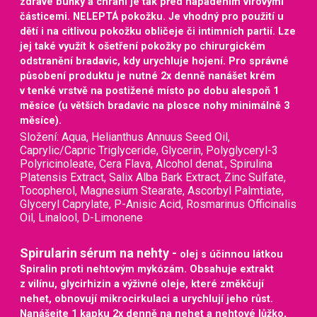
zdravé buňky a chrání je tak před napadením virovými
částicemi. NELEPTÁ pokožku. Je vhodný pro použití u
dětí i na citlivou pokožku obličeje či intimních partií. Lze
jej také využít k ošetření pokožky po chirurgickém
odstranění bradavic, kdy urychluje hojení. Pro správné
působení produktu je nutné 2x denně nanášet krém
v tenké vrstvě na postižené místo po dobu alespoň 1
měsíce (u větších bradavic na plosce nohy minimálně 3
měsíce).
Složení: Aqua, Helianthus Annuus Seed Oil,
Caprylic/Capric Triglyceride, Glycerin, Polyglyceryl-3
Polyricinoleate, Cera Flava, Alcohol denat., Spirulina
Platensis Extract, Salix Alba Bark Extract, Zinc Sulfate,
Tocopherol, Magnesium Stearate, Ascorbyl Palmtiate,
Glyceryl Caprylate, P-Anisic Acid, Rosmarinus Officinalis
Oil, Linalool, D-Limonene
Spirularin sérum na nehty -
olej s účinnou látkou
Spiralin proti nehtovým mykózám. Obsahuje extrakt
z vilínu, glycirhizin a výživné oleje, které změkčují
nehet, obnovují mikrocirkulaci a urychlují jeho růst.
Nanášejte 1 kapku 2x denně na nehet a nehtové lůžko,