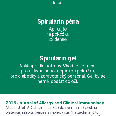
do očí.
Spirularin pěna
Aplikujte
na pokožku
2x denně.
Spirularin gel
Aplikujte dle potřeby. Vhodné zejména
pro citlivou nebo atopickou pokožku,
pro diabetiky a zdravotnický personál. Gel by se
neměl dostat do očí.
2015 Journal of Allergy and Clinical Immunology
KLINICKÉ STUDIE
Mader J. et al. Calcium spirulan derived from Spirulina
platensis inhibits herpes simplex virus 1 attachment to