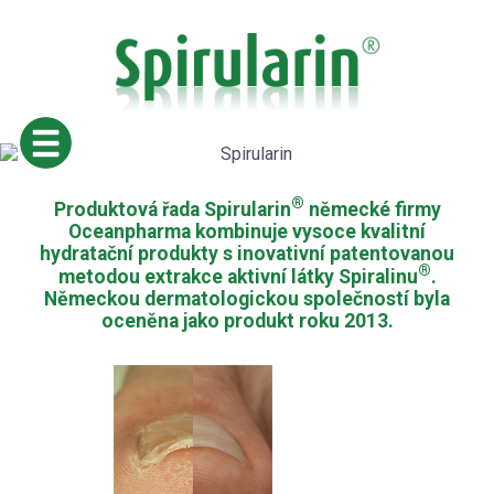
PŘÍRODNÍ PRODUKTOVÁ ŘADA
®
Produktová řada Spirularin
německé firmy
S AKTIVNÍM OCHRANNÝM EXTRAKTEM Z ŘASY
Oceanpharma kombinuje vysoce kvalitní
SPIRULINA
hydratační produkty s inovativní patentovanou
®
metodou extrakce aktivní látky Spiralinu
.
Německou dermatologickou společností byla
oceněna jako produkt roku 2013.