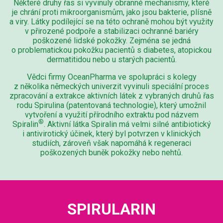
Některé druhy řas si vyvinuly obranné mechanismy, které
je chrání proti mikroorganismům, jako jsou bakterie, plísně
a viry. Látky podílející se na této ochraně mohou být využity
v přirozené podpoře a stabilizaci ochranné bariéry
poškozené lidské pokožky. Zejména se jedná
o problematickou pokožku pacientů s diabetes, atopickou
dermatitidou nebo u starých pacientů.
Vědci firmy OceanPharma ve spolupráci s kolegy
z několika německých univerzit vyvinuli speciální proces
zpracování a extrakce aktivních látek z vybraných druhů řas
rodu Spirulina (patentovaná technologie), který umožnil
vytvoření a využití přírodního extraktu pod názvem
®
Spiralin
. Aktivní látka Spiralin má velmi silné antibiotický
i antivirotický účinek, který byl potvrzen v klinických
studiích, zároveň však napomáhá k regeneraci
poškozených buněk pokožky nebo nehtů.
SPIRULARIN