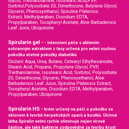
Glycol, Triethanolamine, Isostearic Acid,PVP,
Sorbitol,Polysorbate 20, Dimethicone, Butylene Glycol,
Glycerin, Phenoxyethanol, Spirulina Platensis
Extract, Methylparaben, Disodium EDTA,
Propylparaben, Tocopheryl Acetate, Aloe Barbadensis
Leaf Juice, Ubiquinone
Spirularin gel -
- intenzivní péče s aktivním
ochranným extraktem z řasy určená pro velmi suchou
pokožku včetně pokožky diabetiků
Složení: Aqua, Urea, Butane, Cetearyl Ethylhexanoate,
Stearic Acid, Propane, Propylene Glycol, PVP,
Triethanolamine, Isostearic Acid, Sorbitol, Polysorbate
20, Dimethicone, Glycerin, Phenoxyethanol, Aloe
Barbadensis Leaf Juice, Spirulina Platensis Extract,
Tocopheryl Acetate, Disodium EDTA, Methylparaben,
Propylparaben, Ubiquinone
Spirularin HS -
krém určený na péči o pokožku se
sklonem k tvorbě herpetických oparů a koutků. Účinná
látka Spiralin velmi rychle eliminuje nejen virové
částice, ale také bakterie zodpovědné za tvorbu krust