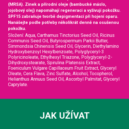
(MRSA). Zinek a přírodní oleje (bambucké máslo,
jojobový olej) napomáhají regeneraci a vyživují pokožku.
SPF15 zabraňuje tvorbě depigmentací při hojení oparu.
Nanášejte podle potřeby několikrát denně na osušenou
pokožku.
Složení: Aqua, Carthamus Tinctorius Seed Oil, Ricinus
Communis Seed Oil, Butyrospermum Parkii Butter,
Simmondsia Chinensis Seed Oil, Glycerin, Diethylamino
Hydroxybenzoyl Hexylbenzoate, Polyglyceryl-3
Polyricinoleate, Ethylhexyl Triazone, Polyglyceryl-2-
Dihydroxystearate, Spirulina Platensis Extract,
Foeniculum Vulgare Capillaceum Fruit Extract, Glyceryl
Oleate, Cera Flava, Zinc Sulfate, Alcohol, Tocopherol,
Helianthus Annuus Seed Oil, Ascorbyl Palmitat, Glyceryl
Caprylate.
JAK UŽÍVAT